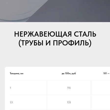
НЕРЖАВЕЮЩАЯ СТАЛЬ
(ТРУБЫ И ПРОФИЛЬ)
Толщина, мм
до 100м, руб
101 —
1
115
1,5
135