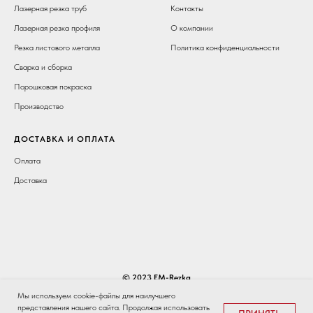
Лазерная резка труб
Контакты
Лазерная резка профиля
О компании
Резка листового металла
Политика конфиденциальности
Сварка и сборка
Порошковая покраска
Производство
ДОСТАВКА И ОПЛАТА
Оплата
Доставка
© 2023 EM-Rezka
Мы используем cookie-файлы для наилучшего
НАВЕРХ
представления нашего сайта. Продолжая использовать