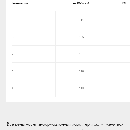
Толщина, мм
до 100м, руб
101 —
1
115
1,5
135
2
205
3
270
4
295
Все цены носят информационный характер и могут меняться